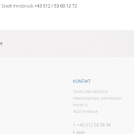
 Stadt Innsbruck
+43 512 / 53 60 12 72
rt
KONTAKT
ZAHN UND MENSCH
Interdisziplinäre Zahnmedizin
Innrain 6
6020 Innsbruck
+43 512 58 08 94
T:
E-MAIL