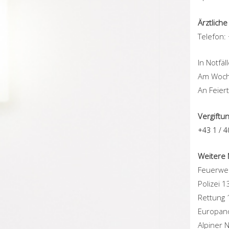
Ärztlich
Telefon:
In Notfä
Am Woche
An Feier
Vergiftu
+43 1 / 4
Weitere
Feuerwe
Polizei 1
Rettung
Europan
Alpiner 